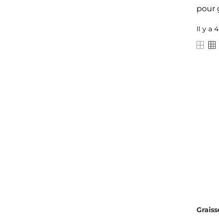
pour 
Il y a 
Graiss