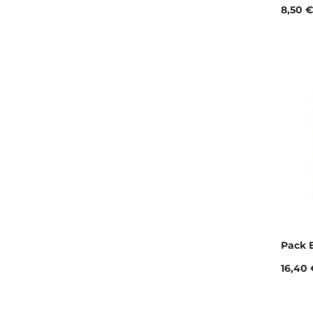
Prix
8,50 €
Pack E
Prix
16,40 