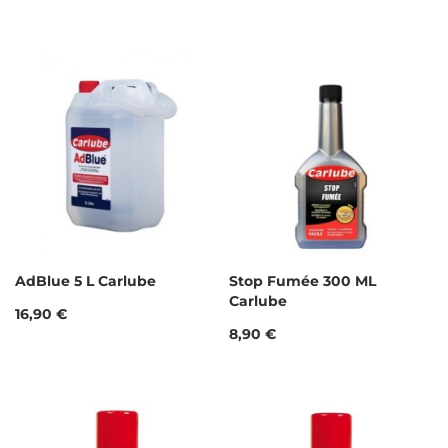
AdBlue 5 L Carlube
Stop Fumée 300 ML
Carlube
Prix
16,90 €
Prix
8,90 €