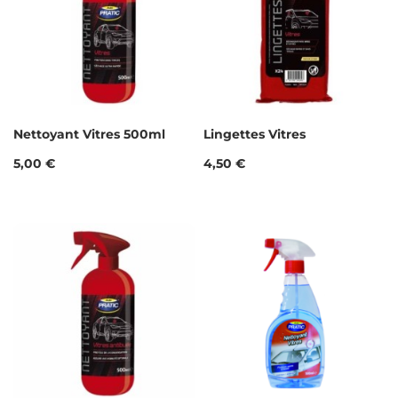
Nettoyant Vitres 500ml
Lingettes Vitres
Prix
Prix
5,00 €
4,50 €