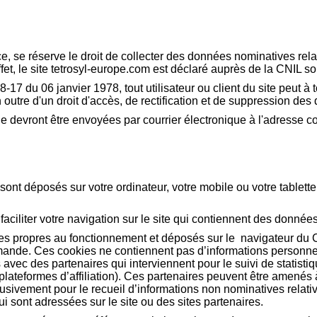
ce, se réserve le droit de collecter des données nominatives rela
 effet, le site tetrosyl-europe.com est déclaré auprès de la CNIL
-17 du 06 janvier 1978, tout utilisateur ou client du site peut à 
outre d'un droit d'accès, de rectification et de suppression des
le devront être envoyées par courrier électronique à l'adresse
nt déposés sur votre ordinateur, votre mobile ou votre tablette 
 faciliter votre navigation sur le site qui contiennent des donnée
es propres au fonctionnement et déposés sur le navigateur du Cl
ommande. Ces cookies ne contiennent pas d’informations personne
 avec des partenaires qui interviennent pour le suivi de statist
s, plateformes d’affiliation). Ces partenaires peuvent être amen
lusivement pour le recueil d’informations non nominatives relat
ui sont adressées sur le site ou des sites partenaires.