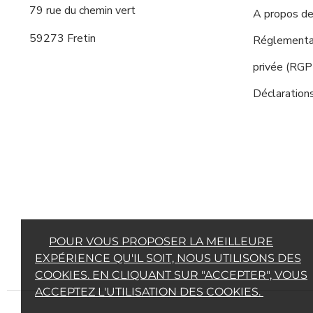
79 rue du chemin vert
A propos de
59273 Fretin
Réglementat
privée (RG
Déclaration
POUR VOUS PROPOSER LA MEILLEURE
EXPÉRIENCE QU'IL SOIT, NOUS UTILISONS DES
COOKIES. EN CLIQUANT SUR "ACCEPTER", VOUS
ACCEPTEZ L'UTILISATION DES COOKIES.