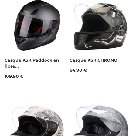
Casque KSK Paddock en
Casque KSK CHRONO
fibre...
Prix
64,90 €
Prix
109,90 €