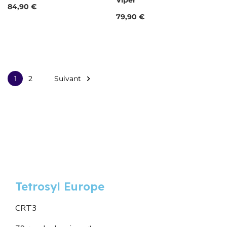
Viper
Prix
84,90 €
Prix
79,90 €
Suivant

1
2
Tetrosyl Europe
CRT3