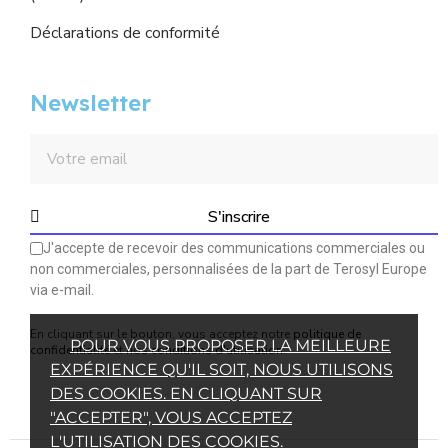
Déclarations de conformité
Newsletter
S'inscrire
J'accepte de recevoir des communications commerciales ou
non commerciales, personnalisées de la part de Terosyl Europe
via e-mail.
En cliquant sur le bouton, vous acceptez notre
politique de
POUR VOUS PROPOSER LA MEILLEURE
confidentialité
et
nos conditions d'utilisation
.
EXPÉRIENCE QU'IL SOIT, NOUS UTILISONS
DES COOKIES. EN CLIQUANT SUR
"ACCEPTER", VOUS ACCEPTEZ
L'UTILISATION DES COOKIES.