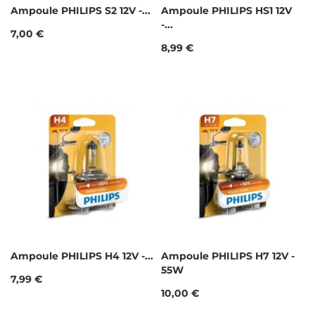
Ampoule PHILIPS S2 12V -...
Ampoule PHILIPS HS1 12V
-...
Prix
7,00 €
Prix
8,99 €
Ampoule PHILIPS H4 12V -...
Ampoule PHILIPS H7 12V -
55W
Prix
7,99 €
Prix
10,00 €