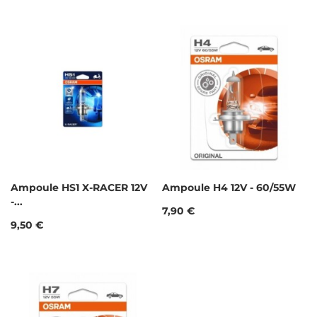
Ampoule HS1 X-RACER 12V
Ampoule H4 12V - 60/55W
-...
Prix
7,90 €
Prix
9,50 €