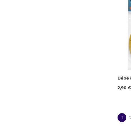
Bébé 
Prix
2,90 €
1