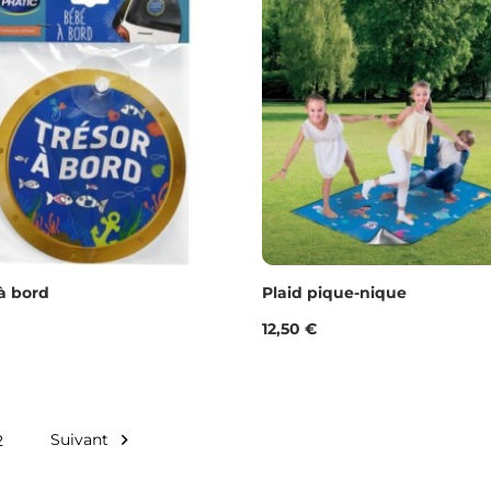
à bord
Plaid pique-nique
Prix
12,50 €
Suivant

2