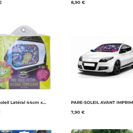
Prix
€
8,90 €
oleil Latéral 44cm x...
PARE-SOLEIL AVANT IMPRI
Prix
€
7,90 €