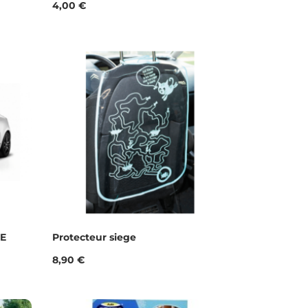
Prix
4,00 €
ME
Protecteur siege
Prix
8,90 €