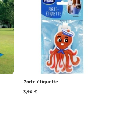
Porte-étiquette
Prix
3,90 €