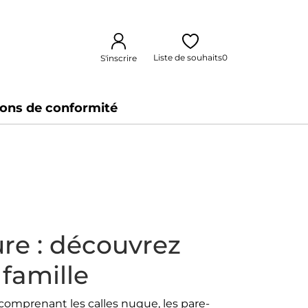
Liste de souhaits
0
S'inscrire
ions de conformité
ure : découvrez
 famille
comprenant les calles nuque, les pare-