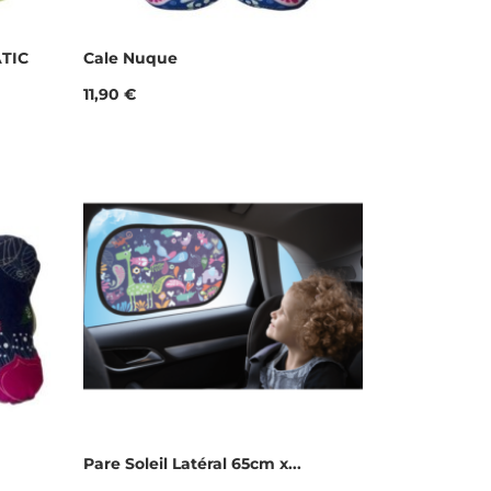
ATIC
Cale Nuque
Prix
11,90 €
Pare Soleil Latéral 65cm x...