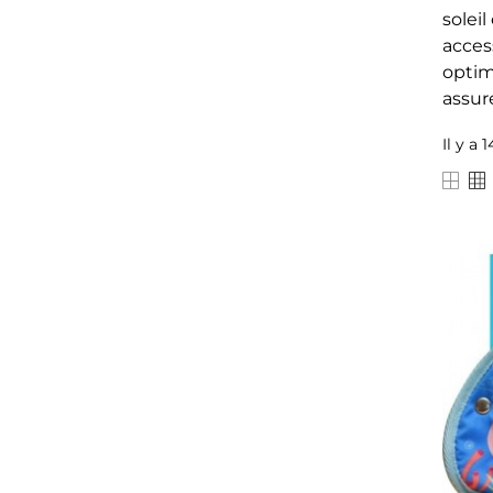
solei
acces
optim
assure
Il y a 