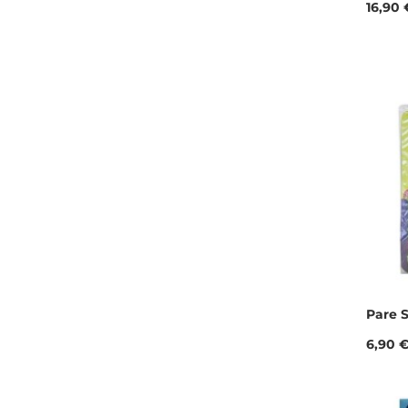
Prix
16,90 
Pare S
Prix
6,90 