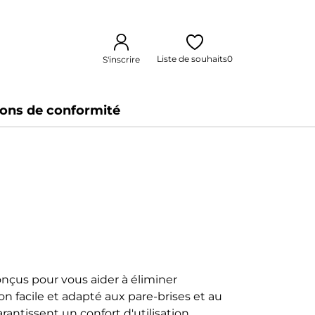
Liste de souhaits
0
S'inscrire
ions de conformité
onçus pour vous aider à éliminer
ion facile et adapté aux pare-brises et au
antissent un confort d'utilisation