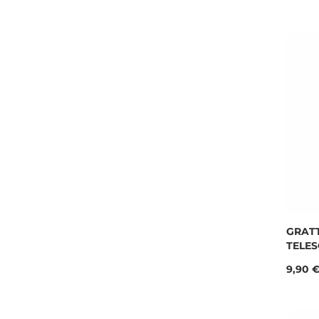
GRATT
TELE
Prix
9,90 