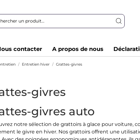
ous contacter
A propos de nous
Déclarat
entretien
Entretien hiver
Grattes-givres
attes-givres
attes-givres auto
vrez notre sélection de grattoirs à glace pour voiture, c
ment le givre en hiver. Nos grattoirs offrent une utilisat
s. Avec des poignées ergonomiques antidérapantes, ils gar