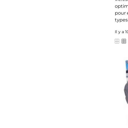
optim
pour 
types
Il y a 