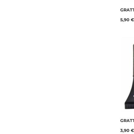
GRATT
Prix
5,90 €
GRAT
Prix
3,90 €