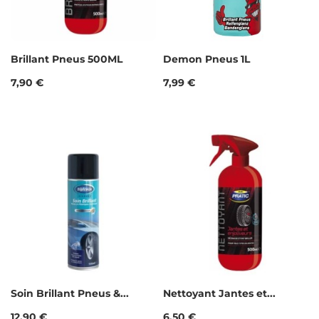
Brillant Pneus 500ML
Demon Pneus 1L
Prix
Prix
7,90 €
7,99 €
Soin Brillant Pneus &...
Nettoyant Jantes et...
Prix
Prix
12,90 €
6,50 €