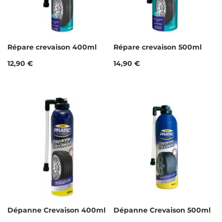
Répare crevaison 400ml
Répare crevaison 500ml
Prix
Prix
12,90 €
14,90 €
Dépanne Crevaison 400ml
Dépanne Crevaison 500ml