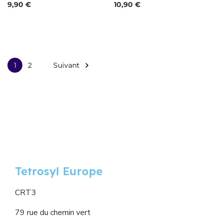
Prix
Prix
9,90 €
10,90 €
Suivant

1
2
Tetrosyl Europe
CRT3
79 rue du chemin vert