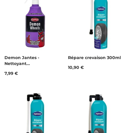
Demon Jantes -
Répare crevaison 300ml
Nettoyant...
Prix
10,90 €
Prix
7,99 €