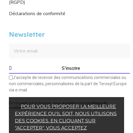
(RGPD)
Déclarations de conformité
Newsletter
S'inscrire
J'accepte de recevoir des communications commerciales ou
non commerciales, personnalisées de la part de Terosyl Europe
via e-mail.
En cliquant sur le bouton, vous acceptez notre
politique de
POUR VOUS PROPOSER LA MEILLEURE
confidentialité
et
nos conditions d'utilisation
.
EXPÉRIENCE QU'IL SOIT, NOUS UTILISONS
DES COOKIES. EN CLIQUANT SUR
"ACCEPTER", VOUS ACCEPTEZ