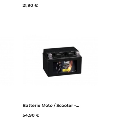
Prix
21,90 €
Batterie Moto / Scooter -...
Prix
54,90 €