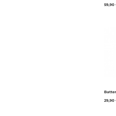
Prix
59,90
Batter
Prix
29,90