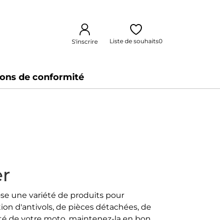
Liste de souhaits
0
S'inscrire
ions de conformité
er
se une variété de produits pour
ion d'antivols, de pièces détachées, de
ité de votre moto, maintenez-la en bon