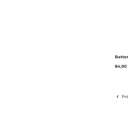
Batter
Prix
84,90

Pr