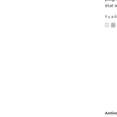
état 
Il y a 
Antiv