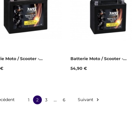
ie Moto / Scooter -...
Batterie Moto / Scooter -...
Prix
 €
54,90 €
…
écédent
Suivant

1
2
3
6