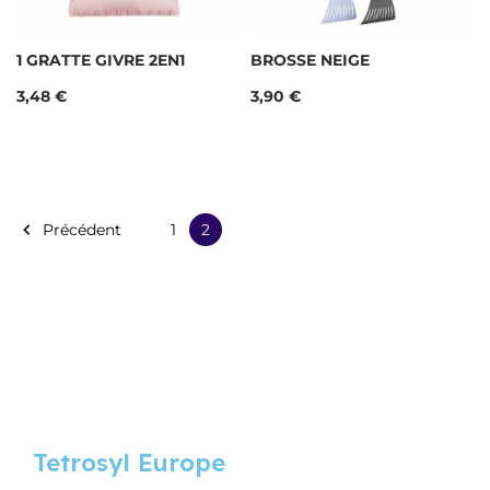
1 GRATTE GIVRE 2EN1
BROSSE NEIGE
Prix
Prix
3,48 €
3,90 €

Précédent
1
2
Tetrosyl Europe