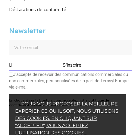
Déclarations de conformité
Newsletter
S'inscrire
J'accepte de recevoir des communications commerciales ou
non commerciales, personnalisées de la part de Terosyl Europe
via e-mail.
En cliquant sur le bouton, vous acceptez notre
politique de
POUR VOUS PROPOSER LA MEILLEURE
confidentialité
et
nos conditions d'utilisation
.
EXPÉRIENCE QU'IL SOIT, NOUS UTILISONS
DES COOKIES. EN CLIQUANT SUR
"ACCEPTER", VOUS ACCEPTEZ
L'UTILISATION DES COOKIES.