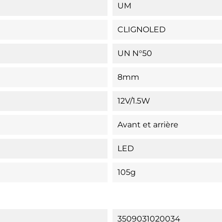
UM
CLIGNOLED
UN N°50
8mm
12V/1.5W
Avant et arrière
LED
105g
3509031020034