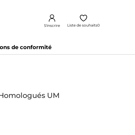
Liste de souhaits
0
S'inscrire
ions de conformité
D Homologués UM