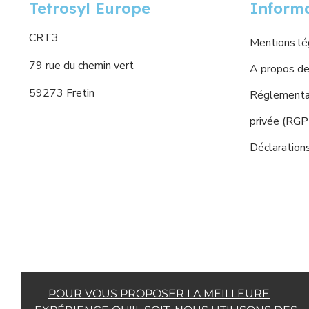
Tetrosyl Europe
Inform
CRT3
Mentions lé
79 rue du chemin vert
A propos de
59273 Fretin
Réglementat
privée (RG
Déclaration
POUR VOUS PROPOSER LA MEILLEURE