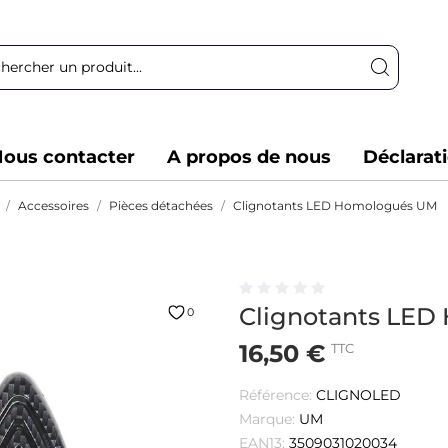
ous contacter
A propos de nous
Déclarat
Accessoires
Pièces détachées
Clignotants LED Homologués UM
Clignotants LE
0
16,50 €
TTC
Référence:
CLIGNOLED
Marque:
UM
EAN13:
3509031020034