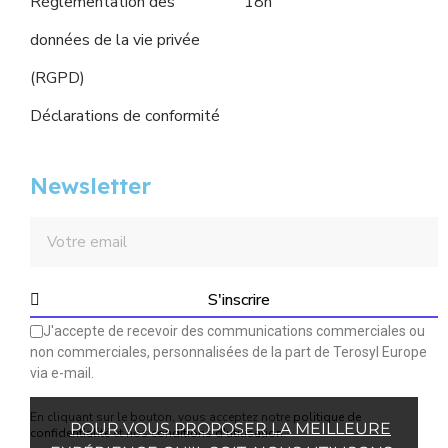
Réglementation des
18h
données de la vie privée
(RGPD)
Déclarations de conformité
Newsletter
S'inscrire
J'accepte de recevoir des communications commerciales ou
non commerciales, personnalisées de la part de Terosyl Europe
via e-mail.
En cliquant sur le bouton, vous acceptez notre
politique de
POUR VOUS PROPOSER LA MEILLEURE
confidentialité
et
nos conditions d'utilisation
.