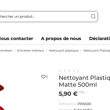
ous contacter
A propos de nous
Déclarat
entretien
Entretien intérieur
Nettoyant plastique
Nettoyant Plasti
Nettoyant Plasti
0
Matte 500ml
5,90 €
TTC
Référence:
PPA500
Marque:
Auto pratic