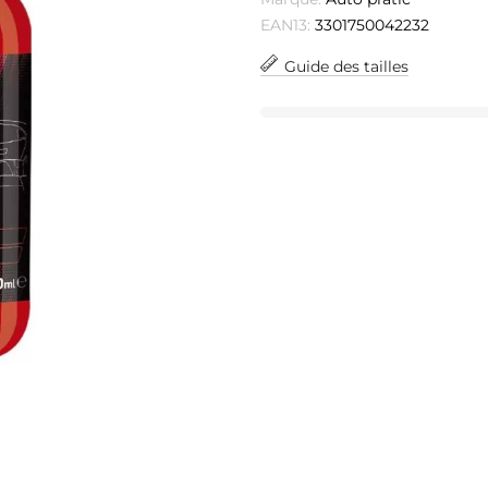
EAN13:
3301750042232
Guide des tailles