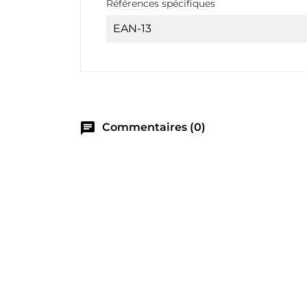
Références spécifiques
EAN-13
chat
Commentaires (0)