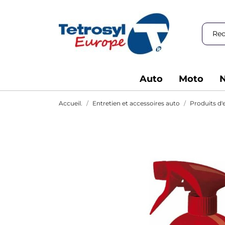
Auto
Moto
N
Accueil.
Entretien et accessoires auto
Produits d'