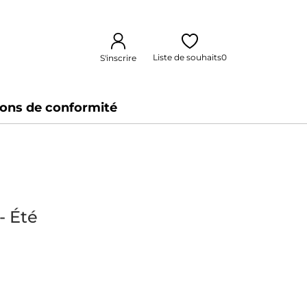
Liste de souhaits
0
S'inscrire
ions de conformité
- Été