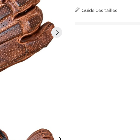
Guide des tailles
keyboard_arrow_right