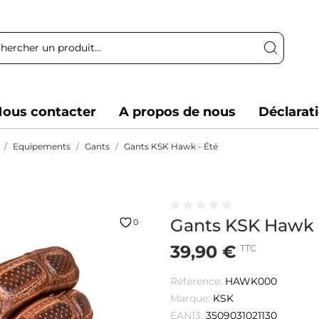
ous contacter
A propos de nous
Déclarat
Equipements
Gants
Gants KSK Hawk - Été
Gants KSK Hawk 
0
39,90 €
TTC
Référence:
HAWK000
Marque:
KSK
EAN13:
3509031021130