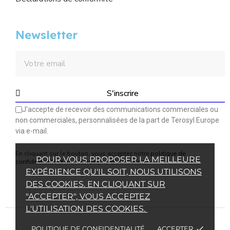
Newsletter
S'inscrire
J'accepte de recevoir des communications commerciales ou
non commerciales, personnalisées de la part de Terosyl Europe
via e-mail.
En cliquant sur le bouton, vous acceptez notre
politique de
POUR VOUS PROPOSER LA MEILLEURE
confidentialité
et
nos conditions d'utilisation
.
EXPÉRIENCE QU'IL SOIT, NOUS UTILISONS
DES COOKIES. EN CLIQUANT SUR
"ACCEPTER", VOUS ACCEPTEZ
L'UTILISATION DES COOKIES.
POLITIQUE DE CONFIDENTIALITÉ
ACCEPTER
done