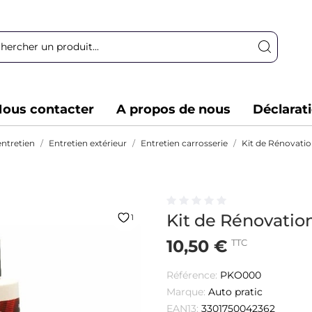
ous contacter
A propos de nous
Déclarat
entretien
Entretien extérieur
Entretien carrosserie
Kit de Rénovati
Kit de Rénovatio
1
10,50 €
TTC
Référence:
PKO000
Marque:
Auto pratic
EAN13:
3301750042362