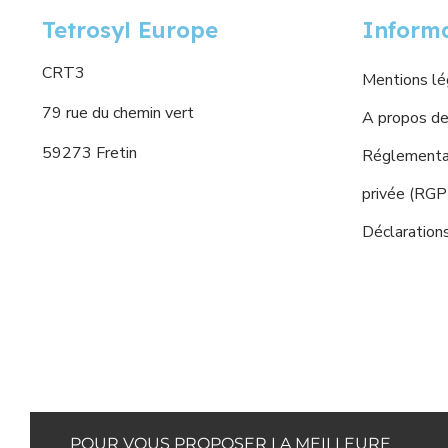
Tetrosyl Europe
Inform
CRT3
Mentions lé
79 rue du chemin vert
A propos de
59273 Fretin
Réglementat
privée (RG
Déclaration
POUR VOUS PROPOSER LA MEILLEURE