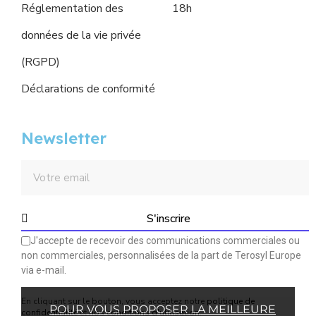
Réglementation des
18h
données de la vie privée
(RGPD)
Déclarations de conformité
Newsletter
S'inscrire
J'accepte de recevoir des communications commerciales ou
non commerciales, personnalisées de la part de Terosyl Europe
via e-mail.
En cliquant sur le bouton, vous acceptez notre
politique de
POUR VOUS PROPOSER LA MEILLEURE
confidentialité
et
nos conditions d'utilisation
.