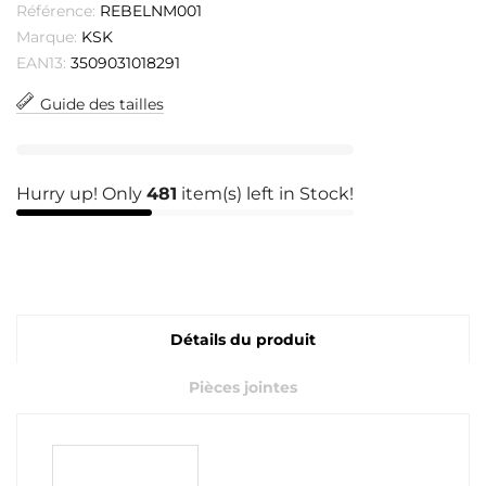
Référence:
REBELNM001
Marque:
KSK
EAN13:
3509031018291
Guide des tailles
Hurry up! Only
481
item(s) left in Stock!
Détails du produit
Pièces jointes