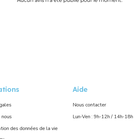
Aucun avis n'a été publié pour le moment.
ations
Aide
gales
Nous contacter
 nous
Lun-Ven : 9h-12h / 14h-18h
ion des données de la vie