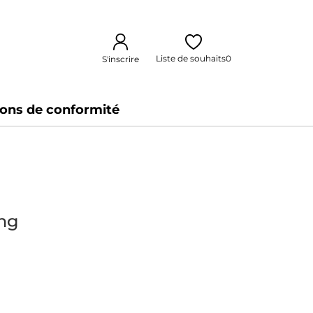
Liste de souhaits
0
S'inscrire
ions de conformité
ng