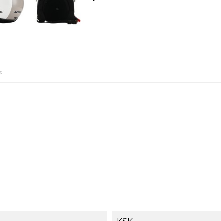
s
KSK