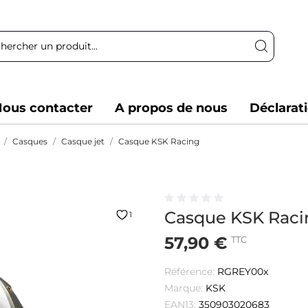
ous contacter
A propos de nous
Déclarat
Casques
Casque jet
Casque KSK Racing
Casque KSK Raci
1
57,90 €
TTC
Référence:
RGREY00x
Marque:
KSK
EAN13:
350903020683