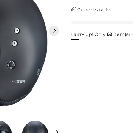
Guide des tailles
Hurry up! Only
62
item(s) l
keyboard_arrow_right