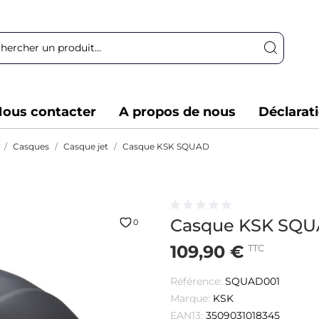
ous contacter
A propos de nous
Déclarat
Casques
Casque jet
Casque KSK SQUAD
Casque KSK SQ
0
109,90 €
TTC
Référence:
SQUAD001
Marque:
KSK
EAN13:
3509031018345