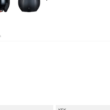
s
KSK