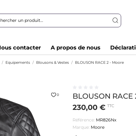
ous contacter
A propos de nous
Déclarat
Equipements
Blousons & Vestes
BLOUSON RACE 2 - Moore
BLOUSON RACE 2
0
230,00 €
TTC
Référence:
MR826Nx
Marque:
Moore