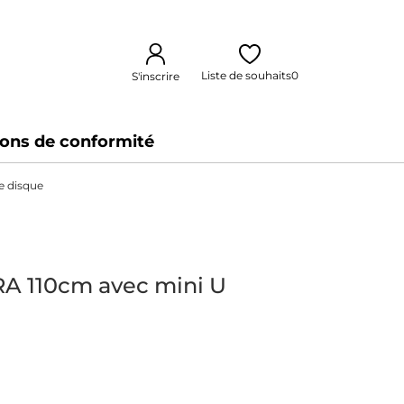
Liste de souhaits
0
S'inscrire
ions de conformité
e disque
RA 110cm avec mini U