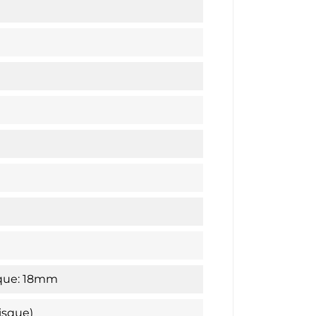
sque: 18mm
isque)