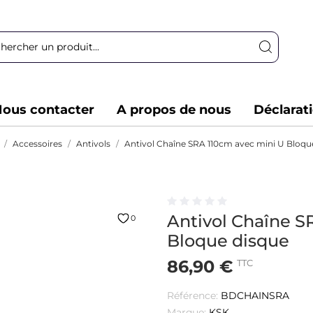
ous contacter
A propos de nous
Déclarat
Accessoires
Antivols
Antivol Chaîne SRA 110cm avec mini U Bloqu
Antivol Chaîne S
0
Bloque disque
86,90 €
TTC
Référence:
BDCHAINSRA
Marque:
KSK