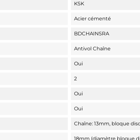
KSK
Acier cémenté
BDCHAINSRA
Antivol Chaîne
Oui
2
Oui
Oui
Chaîne: 13mm, bloque di
18mm (diamètre bloque d